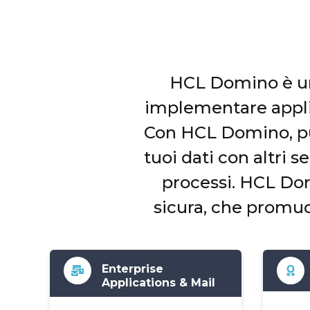
HCL Domino è una
implementare applic
Con HCL Domino, puoi
tuoi dati con altri s
processi. HCL Dom
sicura, che promuov
Enterprise
Applications & Mail