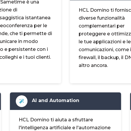
Sametime è una
zione di
HCL Domino ti fornis
aggistica istantanea
diverse funzionalità
deoconferenza per le
complementari per
nde, che ti permette di
proteggere e ottimiz
nicare in modo
le tue applicazioni e l
ro e persistente con i
comunicazioni, come i
colleghi e i tuoi clienti.
firewall, il backup, il D
altro ancora.
AI and Automation
HCL Domino ti aiuta a sfruttare
l'intelligenza artificiale e l'automazione